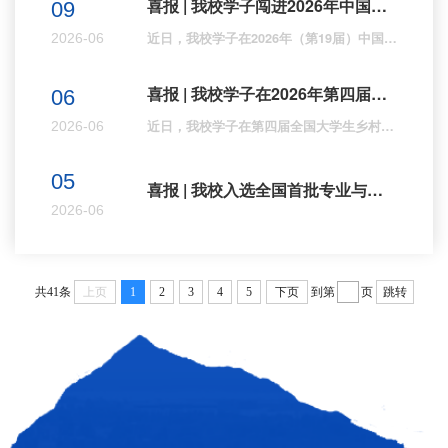
喜报 | 我校学子闯进2026年中国大学生计算机设计大赛总决赛
09
近日，我校学子在2026年（第19届）中国大学生计算机设计大赛新疆赛区斩获二等奖1项、三等奖1项的优异成绩。智造与信息学部的张鑫钰、李赵林如、骆宇倩、廖紫政、白璐同学，在贾致远、刘丹老师的指导下，凭借出色的作品在计算机音乐创作——歌曲类赛道中脱颖而出，荣获省级二等奖；资源与矿业学部的席嘉辉、杨洁然、安以轩同学，在王佳玮、李宏宇老师的指导下，于软件应用与开发——Web 应用与开发赛道中荣获省级三等奖。根据大赛规则，...
2026-06
喜报 | 我校学子在2026年第四届全国大学生乡村国土空间价值提升规划设计大赛荣获新疆赛区一等奖
06
近日，我校学子在第四届全国大学生乡村国土空间价值提升规划设计大赛新疆赛区荣获新疆赛区一等奖。我校经济与管理学院刘文慧、闫子昂、赵敏同学和大数据与信息工程学院孙俊菲同学，在经济与管理学院刘芳圣等老师的指导下参赛，以扎实的专业技能和出色的设计方案，凭借《新疆维吾尔自治区乌鲁木齐市米东区长山子镇湖南村乡村国土空间价值提升规划设计方案》作品在疆内几十个队伍中脱颖而出，荣获新疆赛区一等奖。据悉，本次大赛积极响应国家乡村振兴战略，...
2026-06
05
喜报 | 我校入选全国首批专业与标准化教育融合试点
2026-06
共41条
上页
1
2
3
4
5
下页
到第
页
跳转