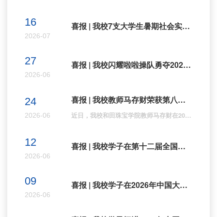
16
喜报 | 我校7支大学生暑期社会实践团队获国家级立项
2026-07
27
喜报 | 我校闪耀啦啦操队勇夺2026年全国啦啦操联赛（克拉玛依站）冠军
2026-06
喜报 | 我校教师马存财荣获第八届中国香港当代设计奖铜奖
24
近日，我校和田珠宝学院教师马存财在2026 第八届中国香港当代设计大赛（HKCDA）中荣获铜奖。本届赛事以 “共生记・自然智慧与可持续设计的未来想象” 为核心主题，马存财老师的参赛作品《古韵新生：当代东方造物》紧扣 “替代方案” 方向，作品扎根东方传统造物美学，深度融合新疆本土非遗工艺与玉石文化特色，以可持续设计理念为内核，对传统纹样进行现代化视觉转译，探索传统工艺在当代消费场景中的低碳应用路径。作品既承载了深厚的东方文化底蕴与地域文化特质，...
2026-06
12
喜报 | 我校学子在第十二届全国大学生能源经济学术创意大赛新疆赛区荣获佳绩
2026-06
09
喜报 | 我校学子在2026年中国大学生机械工程创新创意大赛新疆赛区中斩获佳绩
2026-06