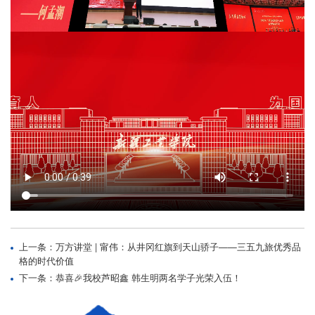
上一条：万方讲堂 | 甯伟：从井冈红旗到天山骄子——三五九旅优秀品
格的时代价值
下一条：恭喜🎉我校芦昭鑫 韩生明两名学子光荣入伍！