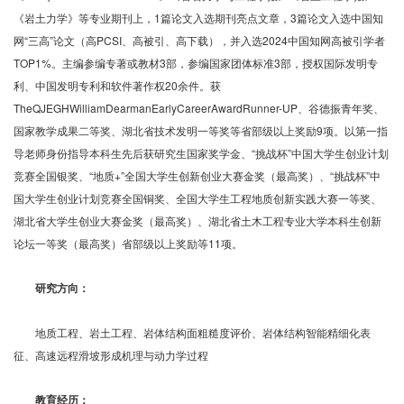
《岩土力学》等专业期刊上，1篇论文入选期刊亮点文章，3篇论文入选中国知
网“三高”论文（高PCSI、高被引、高下载），并入选2024中国知网高被引学者
TOP1%。主编参编专著或教材3部，参编国家团体标准3部，授权国际发明专
利、中国发明专利和软件著作权20余件。获
TheQJEGHWilliamDearmanEarlyCareerAwardRunner-UP、谷德振青年奖、
国家教学成果二等奖、湖北省技术发明一等奖等省部级以上奖励9项。以第一指
导老师身份指导本科生先后获研究生国家奖学金、“挑战杯”中国大学生创业计划
竞赛全国银奖、“地质+”全国大学生创新创业大赛金奖（最高奖）、“挑战杯”中
国大学生创业计划竞赛全国铜奖、全国大学生工程地质创新实践大赛一等奖、
湖北省大学生创业大赛金奖（最高奖）、湖北省土木工程专业大学本科生创新
论坛一等奖（最高奖）省部级以上奖励等11项。
研究方向：
地质工程、岩土工程、岩体结构面粗糙度评价、岩体结构智能精细化表
征、高速远程滑坡形成机理与动力学过程
教育经历：