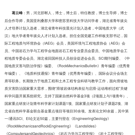
葛云峰
：男，河北邯郸人，博士，博士后，特任教授，博士生导师，博士
后合作导师，美国亚利桑那大学和密苏里科技大学访问学者，湖北省青年拔尖
人才培养计划入选者，湖北省青年科技晨光计划入选者，中国地质大学（武
汉）地大学者青年拔尖人才计划入选者。担任全国党建工作样板支部书记，国
际工程地质与环境协会（IAEG）会员，美国环境与工程地质协会（AEG）会
员、中国岩石力学与工程学会地面岩石工程专业委员会委员、中国地质学会工
程地质专委会会员、湖北省回国科技人员创业促进会会员、SCI期刊编委、《中
国地质灾害与防治学报》编委、《RockMechanicsBulletin》青年编委（优秀青
年编委）、《地质科技通报》青年编委（优秀青年编委）、国际会议分会场主
席等职务。长期致力于地质工程和土木工程专业科研与教学工作，面向滑坡地
质灾害防治国家重大需求，围绕“滑坡岩体结构表征与启滑-运动堆积过程”关键
科学问题开展系统研究。主持了国家自然科学基金3项（2项面上与1项青年）、
国家重点研发计划青年科学家计划课题1项、国家重点研发计划子课题2项、湖
北省自然科学基金联合基金重点项目等项目30余项。发表论文90余篇，其中第
一/通讯SCI、EI论文近50篇，主要刊登在《EngineeringGeology》
《RockMechanicsandRockEngineering》《Landslides》
《ComputersandGeotechnics》《岩石力学与工程学报》《岩土工程学报》